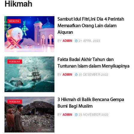
Hikmah
Sambut Idul Fitri, Ini Dia 4 Perintah
BERITA
Memaafkan Orang Lain dalam
Alquran
BY
ADMIN
21 APRIL 2023
Fakta Badai Akhir Tahun dan
HIKMAH
Tuntunan Islam dalam Menyikapinya
BY
ADMIN
30 DESEMBER 2022
3 Hikmah di Balik Bencana Gempa
HIKMAH
Bumi Bagi Muslim
BY
ADMIN
23 NOVEMBER 2022