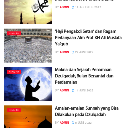
BY
ADMIN
19 AGUSTUS 2022
‘Haji Pengabdi Setan’ dan Ragam
HIKMAH
Pertanyaan Alm Prof KH Ali Mustafa
Ya’qub
BY
ADMIN
22 JUNI 2022
Makna dan Sejarah Penamaan
HIKMAH
Dzulqadah, Bulan Bersantai dan
Perdamaian
BY
ADMIN
11 JUNI 2022
Amalan-amalan Sunnah yang Bisa
HIKMAH
Dilakukan pada Dzulqadah
BY
ADMIN
8 JUNI 2022