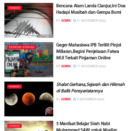
Bencana Alam Landa Cianjur, Ini Doa
HIKMAH
Hadapi Musibah dan Gempa Bumi
BY
ADMIN
21 NOVEMBER 2022
Geger Mahasiswa IPB Terlilit Pinjol
EKONOMI SYARIAH
Miliaran, Begini Penjelasan Fatwa
MUI Terkait Pinjaman Online
BY
ADMIN
17 NOVEMBER 2022
Shalat Gerhana, Sejarah dan Hikmah
HIKMAH
di Balik Pensyariatannya
BY
ADMIN
8 NOVEMBER 2022
5 Manfaat Belajar Sirah Nabi
HIKMAH
Muhammad SAW untuk Muslim