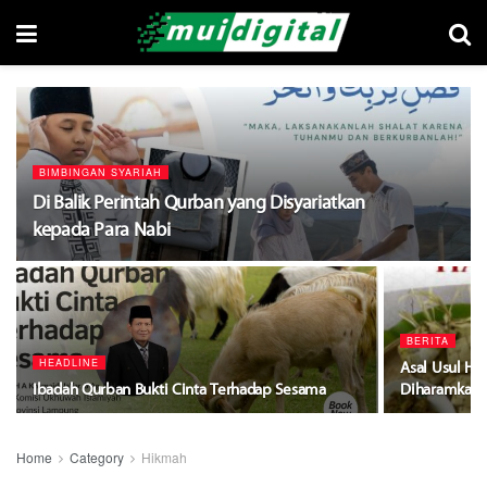
BIMBINGAN SYARIAH
Di Balik Perintah Qurban yang Disyariatkan
kepada Para Nabi
BERITA
HEADLINE
Asal Usul Ha
Ibadah Qurban Bukti Cinta Terhadap Sesama
Diharamkan 
Home
Category
Hikmah