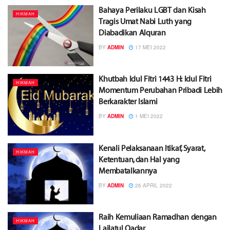
Bahaya Perilaku LGBT dan Kisah
HIKMAH
Tragis Umat Nabi Luth yang
Diabadikan Alquran
BY
ADMIN
17 MEI 2022
Khutbah Idul Fitri 1443 H: Idul Fitri
HIKMAH
Momentum Perubahan Pribadi Lebih
Berkarakter Islami
BY
ADMIN
1 MEI 2022
Kenali Pelaksanaan Itikaf, Syarat,
HIKMAH
Ketentuan, dan Hal yang
Membatalkannya
BY
ADMIN
26 APRIL 2022
Raih Kemuliaan Ramadhan dengan
HIKMAH
Lailatul Qadar