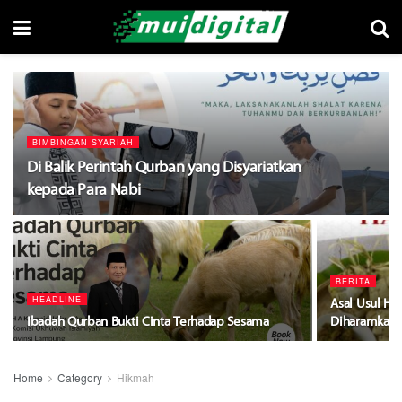
BIMBINGAN SYARIAH
Di Balik Perintah Qurban yang Disyariatkan
kepada Para Nabi
BERITA
HEADLINE
Asal Usul Ha
Ibadah Qurban Bukti Cinta Terhadap Sesama
Diharamkan 
Home
Category
Hikmah