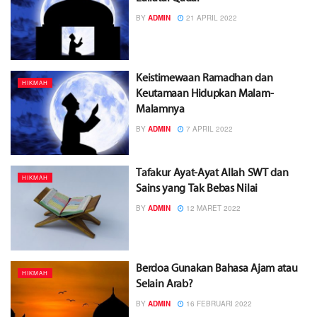
BY
ADMIN
21 APRIL 2022
Keistimewaan Ramadhan dan
HIKMAH
Keutamaan Hidupkan Malam-
Malamnya
BY
ADMIN
7 APRIL 2022
Tafakur Ayat-Ayat Allah SWT dan
HIKMAH
Sains yang Tak Bebas Nilai
BY
ADMIN
12 MARET 2022
Berdoa Gunakan Bahasa Ajam atau
HIKMAH
Selain Arab?
BY
ADMIN
16 FEBRUARI 2022