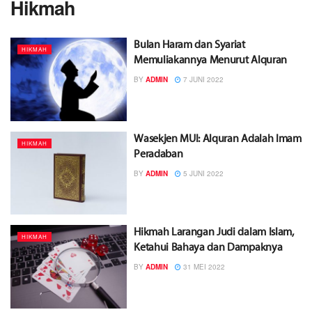
Hikmah
Bulan Haram dan Syariat
HIKMAH
Memuliakannya Menurut Alquran
BY
ADMIN
7 JUNI 2022
Wasekjen MUI: Alquran Adalah Imam
HIKMAH
Peradaban
BY
ADMIN
5 JUNI 2022
Hikmah Larangan Judi dalam Islam,
HIKMAH
Ketahui Bahaya dan Dampaknya
BY
ADMIN
31 MEI 2022