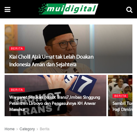
BERITA
Kiai Cholil Ajak Umat tak Lelah Doakan
Indonesia Aman dan Sejahtera
BERITA
BERITA
Warganet Serukan Boikot Trans7, Imbas Singgung
Pesantren Lirboyo dan Pengasuhnya KH Anwar
Sambil Tungg
Manshur
Haji Diminta
Home
Category
Berita