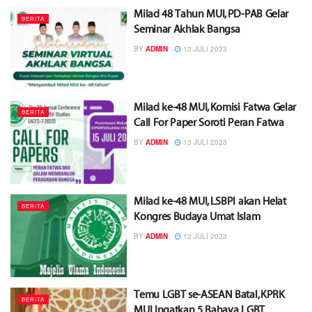
Milad 48 Tahun MUI, PD-PAB Gelar
BERITA
Seminar Akhlak Bangsa
BY
ADMIN
13 JULI 2023
Milad ke-48 MUI, Komisi Fatwa Gelar
BERITA
Call For Paper Soroti Peran Fatwa
BY
ADMIN
13 JULI 2023
Milad ke-48 MUI, LSBPI akan Helat
BERITA
Kongres Budaya Umat Islam
BY
ADMIN
12 JULI 2023
Temu LGBT se-ASEAN Batal, KPRK
BERITA
MUI Ingatkan 5 Bahaya LGBT