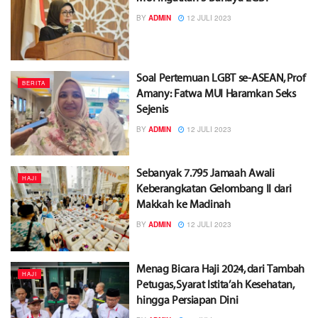
BY
ADMIN
12 JULI 2023
Soal Pertemuan LGBT se-ASEAN, Prof
BERITA
Amany: Fatwa MUI Haramkan Seks
Sejenis
BY
ADMIN
12 JULI 2023
Sebanyak 7.795 Jamaah Awali
HAJI
Keberangkatan Gelombang II dari
Makkah ke Madinah
BY
ADMIN
12 JULI 2023
Menag Bicara Haji 2024, dari Tambah
HAJI
Petugas, Syarat Istita’ah Kesehatan,
hingga Persiapan Dini