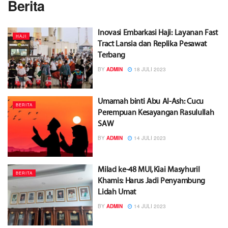
Berita
Inovasi Embarkasi Haji: Layanan Fast
HAJI
Tract Lansia dan Replika Pesawat
Terbang
BY
ADMIN
18 JULI 2023
Umamah binti Abu Al-Ash: Cucu
BERITA
Perempuan Kesayangan Rasulullah
SAW
BY
ADMIN
14 JULI 2023
Milad ke-48 MUI, Kiai Masyhuril
BERITA
Khamis: Harus Jadi Penyambung
Lidah Umat
BY
ADMIN
14 JULI 2023