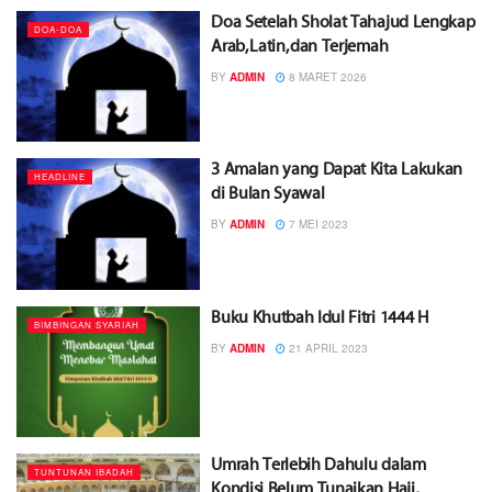
Doa Setelah Sholat Tahajud Lengkap
DOA-DOA
Arab, Latin, dan Terjemah
BY
ADMIN
8 MARET 2026
3 Amalan yang Dapat Kita Lakukan
HEADLINE
di Bulan Syawal
BY
ADMIN
7 MEI 2023
Buku Khutbah Idul Fitri 1444 H
BIMBINGAN SYARIAH
BY
ADMIN
21 APRIL 2023
Umrah Terlebih Dahulu dalam
TUNTUNAN IBADAH
Kondisi Belum Tunaikan Haji,