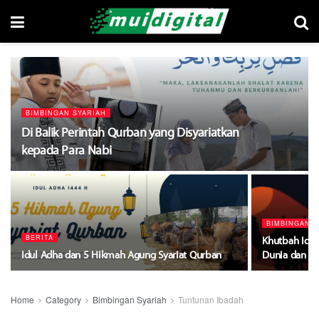
BIMBINGAN SYARIAH
Di Balik Perintah Qurban yang Disyariatkan
kepada Para Nabi
BIMBINGAN S
BERITA
Khutbah Idul
Idul Adha dan 5 Hikmah Agung Syariat Qurban
Dunia dan Ak
Home
Category
Bimbingan Syariah
Tuntunan Ibadah