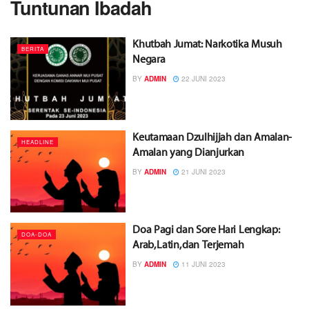
Tuntunan Ibadah
Khutbah Jumat: Narkotika Musuh
BERITA
Negara
BY
ADMIN
22 JUNI 2023
Keutamaan Dzulhijjah dan Amalan-
HEADLINE
Amalan yang Dianjurkan
BY
ADMIN
21 JUNI 2023
Doa Pagi dan Sore Hari Lengkap:
DOA-DOA
Arab, Latin, dan Terjemah
BY
ADMIN
11 JUNI 2023