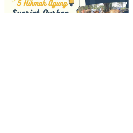
519
SHARES
Idul Adha selalu identik dengan ibadah qurban. Kata Idul
Adha sendiri berasal dari kata ‘id dan adha. ‘Id berakar
pada kata ‘aada-ya’uudu yang artinya menengok,
menjenguk, atau kembali, sedangkan kata adha bermakna
qurban . Disebut ‘id karena hari raya kembali berulang
setiap tahun.
Pada perayaan hari raya Idul Adha, umat Islam kerap
menjadikan momentum ini untuk melaksanakan ibadah
qurban . Islam sendiri menjadikan ibadah qurban sebagai