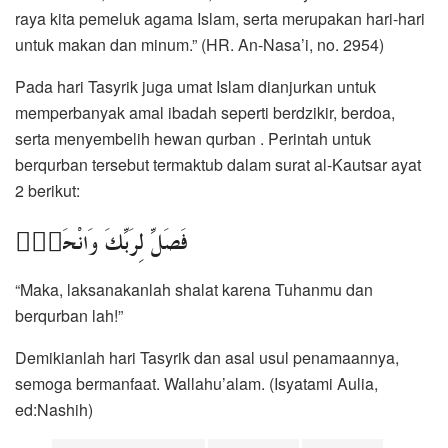
raya kita pemeluk agama Islam, serta merupakan hari-hari
untuk makan dan minum.” (HR. An-Nasa’i, no. 2954)
Pada hari Tasyrik juga umat Islam dianjurkan untuk
memperbanyak amal ibadah seperti berdzikir, berdoa,
serta menyembelih hewan qurban . Perintah untuk
berqurban tersebut termaktub dalam surat al-Kautsar ayat
2 berikut:
فَصَلِّ لِرَبِّكَ وَانْحَرْۗ
“Maka, laksanakanlah shalat karena Tuhanmu dan
berqurban lah!”
Demikianlah hari Tasyrik dan asal usul penamaannya,
semoga bermanfaat. Wallahu’alam. (Isyatami Aulia,
ed:Nashih)