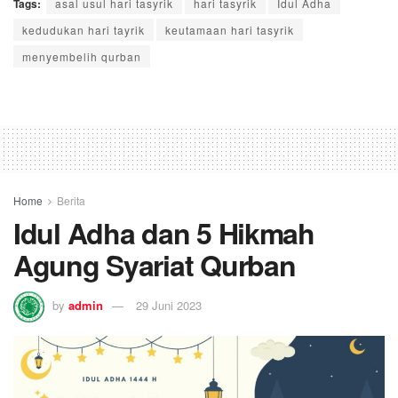
Tags:
asal usul hari tasyrik
hari tasyrik
Idul Adha
kedudukan hari tayrik
keutamaan hari tasyrik
menyembelih qurban
Home
Berita
Idul Adha dan 5 Hikmah
Agung Syariat Qurban
by
admin
29 Juni 2023