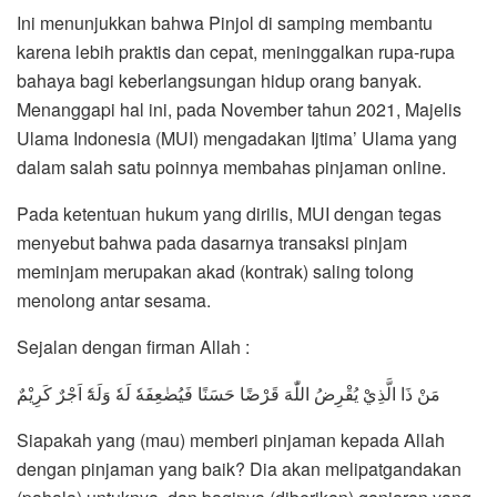
Ini menunjukkan bahwa Pinjol di samping membantu
karena lebih praktis dan cepat, meninggalkan rupa-rupa
bahaya bagi keberlangsungan hidup orang banyak.
Menanggapi hal ini, pada November tahun 2021, Majelis
Ulama Indonesia (MUI) mengadakan Ijtima’ Ulama yang
dalam salah satu poinnya membahas pinjaman online.
Pada ketentuan hukum yang dirilis, MUI dengan tegas
menyebut bahwa pada dasarnya transaksi pinjam
meminjam merupakan akad (kontrak) saling tolong
menolong antar sesama.
Sejalan dengan firman Allah :
مَنْ ذَا الَّذِيْ يُقْرِضُ اللّٰهَ قَرْضًا حَسَنًا فَيُضٰعِفَهٗ لَهٗ وَلَهٗٓ اَجْرٌ كَرِيْمٌ
Siapakah yang (mau) memberi pinjaman kepada Allah
dengan pinjaman yang baik? Dia akan melipatgandakan