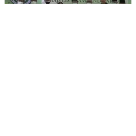
241
SHARES
JAKARTA — Majelis Ulama Indonesia (MUI) meluncurkan
Gerakan Wakaf Uang demi menggerakan Dakwah dan
Penguatan Ekonomi. Selasa, (14/9).
Ketua Umum MUI, KH Miftachul Akhyar, mengatakan,
kesadaran akan wakaf di Indonesia masih agak tertinggal.
Padahal, amaliah wakaf sudah banyak dicontohkan oleh
para sahabat di masa Rasulullah SAW.
Kiai Miftach menuturkan, keberhasilan gerakan wakaf