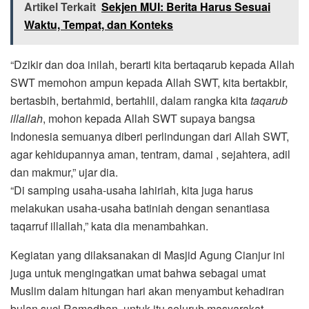
Artikel Terkait
Sekjen MUI: Berita Harus Sesuai
Waktu, Tempat, dan Konteks
“Dzikir dan doa inilah, berarti kita bertaqarub kepada Allah
SWT memohon ampun kepada Allah SWT, kita bertakbir,
bertasbih, bertahmid, bertahlil, dalam rangka kita
taqarub
illallah
, mohon kepada Allah SWT supaya bangsa
Indonesia semuanya diberi perlindungan dari Allah SWT,
agar kehidupannya aman, tentram, damai , sejahtera, adil
dan makmur,” ujar dia.
“Di samping usaha-usaha lahiriah, kita juga harus
melakukan usaha-usaha batiniah dengan senantiasa
taqarruf illallah,” kata dia menambahkan.
Kegiatan yang dilaksanakan di Masjid Agung Cianjur ini
juga untuk mengingatkan umat bahwa sebagai umat
Muslim dalam hitungan hari akan menyambut kehadiran
bulan suci Ramadhan, untuk itu seluruh masyarakat