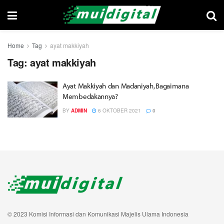
Home
Tag
ayat makkiyah
Tag:
ayat makkiyah
Ayat Makkiyah dan Madaniyah, Bagaimana
Membedakannya?
BY
ADMIN
6 OKTOBER 2021
0
© 2023 Komisi Informasi dan Komunikasi Majelis Ulama Indonesia