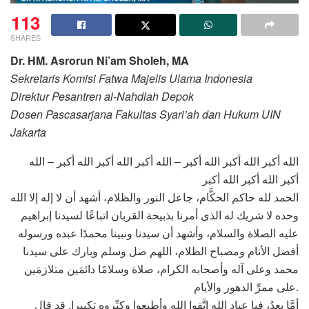
113
SHARES
Dr. HM. Asrorun Ni’am Sholeh, MA
Sekretaris Komisi Fatwa Majelis Ulama Indonesia
Direktur Pesantren al-Nahdlah Depok
Dosen Pascasarjana Fakultas Syari’ah dan Hukum UIN
Jakarta
الله أكبر الله أكبر الله أكبر – الله أكبر الله أكبر الله أكبر – الله
أكبر الله أكبر الله أكبر
الحمد لله حاكم الحكَّام، جاعل النور والظلام، أشهد أن لا إله إلا الله
وحده لا شريك له الذى أمرنا بذبيحة القربان اتباعًا لسيدنا إبراهيم
عليه الصلاة والسلام، وأشهد أن سيدنا ونبينا محمدًا عبده ورسوله
أفضل الأنام ومصباح الظلام، اللهم صل وسلم وبارك على سيدنا
محمد وعلى آله وأصحابه الكرام، صلاة وسلامًا دائمَين متلازمَين
على ممرِّ الدهور والأيام.
أمَّا بعدُ، فيا عباد الله اتَّقوا الله وأطيعوا وكبِّروه تكبيرا. قد قال