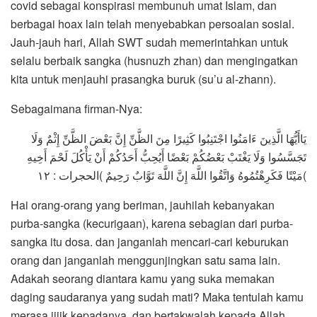
covid sebagai konspirasi membunuh umat Islam, dan
berbagai hoax lain telah menyebabkan persoalan sosial.
Jauh-jauh hari, Allah SWT sudah memerintahkan untuk
selalu berbaik sangka (husnuzh zhan) dan mengingatkan
kita untuk menjauhi prasangka buruk (su’u al-zhann).
Sebagaimana firman-Nya:
يَاأَيُّهَا الَّذِينَ ءَامَنُوا اجْتَنِبُوا كَثِيرًا مِنَ الظَّنِّ إِنَّ بَعْضَ الظَّنِّ إِثْمٌ وَلَا
تَجَسَّسُوا وَلَا يَغْتَبْ بَعْضُكُمْ بَعْضًا أَيُحِبُّ أَحَدُكُمْ أَنْ يَأْكُلَ لَحْمَ أَخِيهِ
مَيْتًا فَكَرِهْتُمُوهُ وَاتَّقُوا اللَّهَ إِنَّ اللَّهَ تَوَّابٌ رَحِيمٌ )الحجرات : ١٢(
Hai orang-orang yang beriman, jauhilah kebanyakan
purba-sangka (kecurigaan), karena sebagian dari purba-
sangka itu dosa. dan janganlah mencari-cari keburukan
orang dan janganlah menggunjingkan satu sama lain.
Adakah seorang diantara kamu yang suka memakan
daging saudaranya yang sudah mati? Maka tentulah kamu
merasa jijik kepadanya. dan bertakwalah kepada Allah.