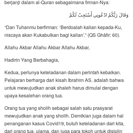
berjanji dalam al-Quran sebagaimana firman-Nya:
وَقَالَ رَبُّكُمُ ادْعُونِي أَسْتَجِبْ لَكُمْ
“Dan Tuhanmu berfirman: ‘Berdoalah kalian kepada-Ku,
niscaya akan Kukabulkan bagi kalian’.” (QS Ghâfir: 60).
Allahu Akbar Allahu Akbar Allahu Akbar,
Hadirin Yang Berbahagia,
Kedua, perlunya keteladanan dalam perintah kebaikan.
Pelajaran berharga dari kisah Ibrahim AS. adalah bahwa
untuk mewujudkan anak shaleh harus dimulai dengan
upaya kesalehan orang tua.
Orang tua yang sholih sebagai salah satu prasyarat
mewujudkan anak yang sholih. Demikian juga dalam hal
penanganan kasus Covid19, butuh keteladanan dari kita,
dari orang tua, ulama, dan juga para tokoh untuk disiplin