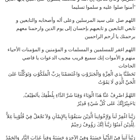
أمنوا صلوا عليه و سلموا تسليما”
اللهم صل على سيد المرسلين وعلى أله وأصحابه والتابعين و
تابعي التابعين و تابعيهم بإحسان إلى يوم الدين وارحمنا معهم
برحمتك يا أرحم الراحمين
اللهم اغفر للمسلمين و المسلمات و المؤمنين و المؤمنات الأحياء
منهم و الأموات إنك سميع قريب مجيب الدعوات يا قاضي
الحاجات
تَحَصَّنَّا بِذي الْعِزَّةِ وَالْجَبَرُوْتِ وَاعْتَصَمْنَا بِرَبِّ الْمَلَكُوْتِ وَتَوَكَّلْنَا عَلىَ
الْحَيِّ الَّذِي لَا يَمُوْتُ
,اللهُمَّ اصْرِفْ عَنَّا هَذَا الْوَبَاءَ وَقِنَا شَرَّ الدَّاءِ بِلُطْفِكَ ياَلطِيْفُ
يَاخَبِيْرُإِنَّكَ عَلى كُلِّ شَيْءٍ قَدِيْرٌ
رَبَّناَ اغْفِرْ لَناَ وَلِإِخْوَانِناَ الَّذِيْنَ سَبَقُوْناَ بِالإِيمْاَنِ وَلاَ تَجْعَلْ فِيْ قُلُوْبِناَ غِلاًّ
لِلَّذِيْنَ آمَنُوْا رَبَّناَ اِنَّكَ رَؤُوفٌ رَحِيْمٌ.
رَبَّناَ آتِناَ فِيْ الدُّنْياَ حَسَنَةً وَفِيْ الآخِرَةِ حَسَنَةً وَقِناَ عَذَابَ النَّارِ وَالحَمْدُ