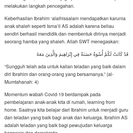
melakukan langkah pencegahan.
Keberhasilan Ibrahim ‘alaihissalam mendapatkan karunia
anak shaleh seperti Isma’il AS adalah karena beliau
sendiri berhasil mendidik dan membentuk dirinya menjadi
seorang hamba yang shaleh. Allah SWT menegaskan:
قَدْ كَانَتْ لَكُمْ أُسْوَةٌ حَسَنَةٌ فِي إِبْرَاهِيمَ وَالَّذِينَ مَعَهُ
“Sungguh telah ada untuk kalian teladan yang baik dalam
diri Ibrahim dan orang-orang yang bersamanya.” (al-
Mumtahanah: 4)
Momentum wabah Covid-19 berdampak pada
pembelajaran anak-anak kita di rumah, learning from
home. Saatnya kita belajar dari Ibrahim untuk menjadi guru
dan teladan yang baik bagi anak dan keluarga. Ibrahim AS
adalah teladan yang baik bagi pewujudan keluarga
harmonis dan demokratis.