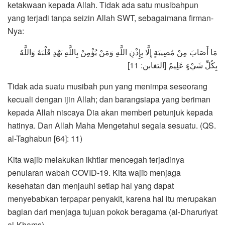
ketakwaan kepada Allah. Tidak ada satu musibahpun
yang terjadi tanpa seizin Allah SWT, sebagaimana firman-
Nya:
مَا أَصَابَ مِنْ مُصِيبَةٍ إِلَّا بِإِذْنِ اللَّهِ وَمَنْ يُؤْمِنْ بِاللَّهِ يَهْدِ قَلْبَهُ وَاللَّهُ
بِكُلِّ شَيْءٍ عَلِيمٌ [التغابن: 11]
Tidak ada suatu musibah pun yang menimpa seseorang
kecuali dengan ijin Allah; dan barangsiapa yang beriman
kepada Allah niscaya Dia akan memberi petunjuk kepada
hatinya. Dan Allah Maha Mengetahui segala sesuatu. (QS.
al-Taghabun [64]: 11)
Kita wajib melakukan ikhtiar mencegah terjadinya
penularan wabah COVID-19. Kita wajib menjaga
kesehatan dan menjauhi setiap hal yang dapat
menyebabkan terpapar penyakit, karena hal itu merupakan
bagian dari menjaga tujuan pokok beragama (al-Dharuriyat
al-Khams).