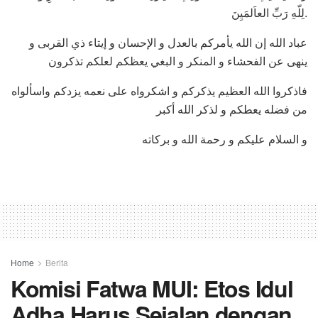
لِلّهِ رَبِّ العاَلمَيِنَ.
عباد الله إن الله يأمركم بالعدل و الإحسان و إيتاء ذي القربى و
ينهى عن الفحشاء و المنكر و البغي يعظكم لعلكم تذكرون
فاذكروا الله العظيم يذكركم و اشكرواه على نعمه يزدكم واسألواه
من فضله يعطكم و لذكر الله أكبر
و السلام عليكم و رحمة الله و بركاته
Home
Berita
Komisi Fatwa MUI: Etos Idul
Adha Harus Sejalan dengan