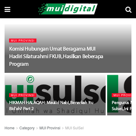
MUI PROVINSI
Komisi Hubungan Umat Beragama MUI
Hadiri Silaturahmi FKUB, Hasilkan Beberapa
Program
MUI PROVINSI
MUI PROVINS
HIKMAH HALAQAH: Maulid Nabi, Benarkah Itu
Pengurus MU
Bid’ah? Part 2
Sulsel, Ini 
Home
Category
MUI Provinsi
MUI SulSel