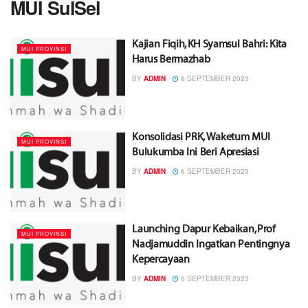
MUI SulSel
Kajian Fiqih, KH Syamsul Bahri: Kita
MUI PROVINSI
Harus Bermazhab
BY
ADMIN
8 SEPTEMBER 2023
Konsolidasi PRK, Waketum MUI
MUI PROVINSI
Bulukumba Ini Beri Apresiasi
BY
ADMIN
6 SEPTEMBER 2023
Launching Dapur Kebaikan, Prof
MUI PROVINSI
Nadjamuddin Ingatkan Pentingnya
Kepercayaan
BY
ADMIN
6 SEPTEMBER 2023