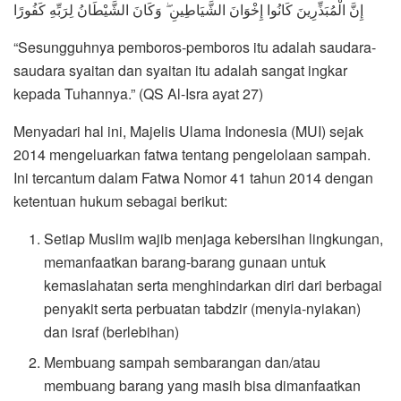
إِنَّ الْمُبَذِّرِينَ كَانُوا إِخْوَانَ الشَّيَاطِينِ ۖ وَكَانَ الشَّيْطَانُ لِرَبِّهِ كَفُورًا
“Sesungguhnya pemboros-pemboros itu adalah saudara-
saudara syaitan dan syaitan itu adalah sangat ingkar
kepada Tuhannya.” (QS Al-Isra ayat 27)
Menyadari hal ini, Majelis Ulama Indonesia (MUI) sejak
2014 mengeluarkan fatwa tentang pengelolaan sampah.
Ini tercantum dalam Fatwa Nomor 41 tahun 2014 dengan
ketentuan hukum sebagai berikut:
Setiap Muslim wajib menjaga kebersihan lingkungan,
memanfaatkan barang-barang gunaan untuk
kemaslahatan serta menghindarkan diri dari berbagai
penyakit serta perbuatan tabdzir (menyia-nyiakan)
dan israf (berlebihan)
Membuang sampah sembarangan dan/atau
membuang barang yang masih bisa dimanfaatkan