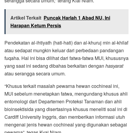
serangga secara umum,” terang Kiai Niam.
Artikel Terkait
Puncak Harlah 1 Abad NU, Ini
Harapan Ketum Persis
Pendekatan al-ihtiyath (hati-hati) dan al-khuruj min al-khilaf
atau sedapat mungkin keluar dari perbedaan pandangan
fuqaha. Hal ini bisa dilihat dari fatwa-fatwa MUI, khususnya
yang saat ini sedang dibahas berkaitan dengan
hasyarat
atau serangga secara umum.
“Khusus terkait masalah pewarna hewan cochineal ini,
MUI sebelum menetapkan fatwa, mengundang khusus ahli
entomologi dari Departemen Proteksi Tanaman dan ahli
bioinsektisida yang disertasinya khusus meneliti soal ini di
Cardiff University Inggris, dan memberikan informasi utuh
mengenai jenis hewan cochineal yang digunakan sebagai
pewarna”, tegas Kyai Niam.