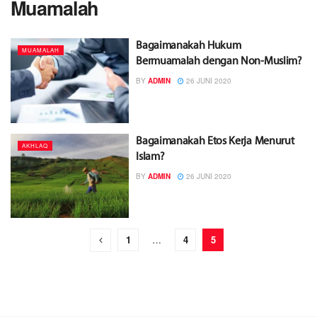
Muamalah
Bagaimanakah Hukum
MUAMALAH
Bermuamalah dengan Non-Muslim?
BY
ADMIN
26 JUNI 2020
Bagaimanakah Etos Kerja Menurut
AKHLAQ
Islam?
BY
ADMIN
26 JUNI 2020
1
…
4
5