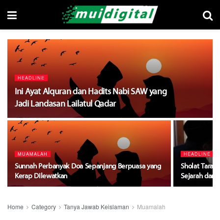
HEADLINE
Ini Ayat Alquran dan Hadits Nabi SAW yang
Jadi Landasan Lailatul Qadar
MUAMALAH
HEADLINE
Sunnah Perbanyak Doa Sepanjang Berpuasa yang
Sholat Taraw
Kerap Dilewatkan
Sejarah dan 
Home
Category
Tanya Jawab Keislaman
Muamalah