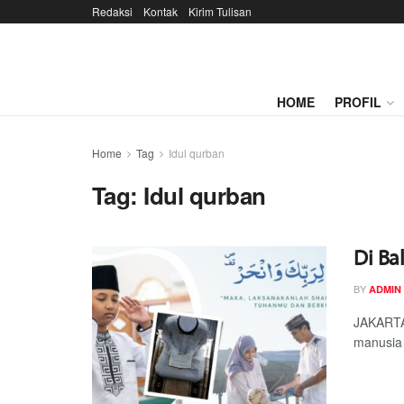
Redaksi
Kontak
Kirim Tulisan
HOME
PROFIL
Home
Tag
Idul qurban
Tag:
Idul qurban
Di Ba
BY
ADMIN
JAKARTA
manusia 