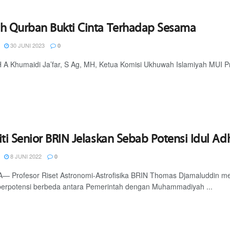
h Qurban Bukti Cinta Terhadap Sesama
30 JUNI 2023
0
H A Khumaidi Ja’far, S Ag, MH, Ketua Komisi Ukhuwah Islamiyah MUI Pr
iti Senior BRIN Jelaskan Sebab Potensi Idul A
8 JUNI 2022
0
 Profesor Riset Astronomi-Astrofisika BRIN Thomas Djamaluddin me
berpotensi berbeda antara Pemerintah dengan Muhammadiyah ...