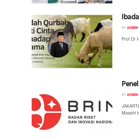
Ibada
BY
ADMIN
Prof Dr 
Penel
BY
ADMIN
JAKARTA—
Masehi 