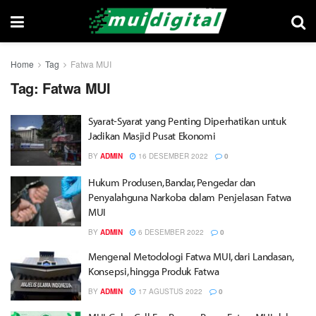
Home
Tag
Fatwa MUI
Tag:
Fatwa MUI
Syarat-Syarat yang Penting Diperhatikan untuk
Jadikan Masjid Pusat Ekonomi
BY
ADMIN
16 DESEMBER 2022
0
Hukum Produsen, Bandar, Pengedar dan
Penyalahguna Narkoba dalam Penjelasan Fatwa
MUI
BY
ADMIN
6 DESEMBER 2022
0
Mengenal Metodologi Fatwa MUI, dari Landasan,
Konsepsi, hingga Produk Fatwa
BY
ADMIN
17 AGUSTUS 2022
0