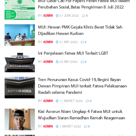
MUI Gelar Call For Papers Peran Fatwa MUI dalam
Perubahan Sosial, Batas Pengiriman 8 Juli 2022
BY
ADMIN
21 JUNI 2022
0
MUI: Hewan PMK Gejala Klinis Berat Tidak Sah
Dijadikan Hewan Kurban
BY
ADMIN
31 MEI 2022
0
Ini Penjelasan Fatwa MUI Terkait LGBT
BY
ADMIN
20 MEI 2022
0
Tren Penurunan Kasus Covid-19, Begini Bayan
Dewan Pimpinan MUI terkait Fatwa Pelaksanaan
Ibadah selama Pandemi
BY
ADMIN
11 MARET 2022
0
Kiai Asrorun Niam Ungkap 4 Fatwa MUI untuk
Wujudkan Siaran Ramadhan Ramah Keagamaan
BY
ADMIN
1 MARET 2022
0