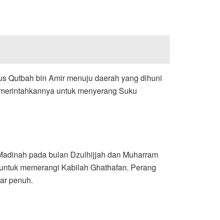
tus Qutbah bin Amir menuju daerah yang dihuni
emerintahkannya untuk menyerang Suku
i Madinah pada bulan Dzulhijjah dan Muharram
untuk memerangi Kabilah Ghathafan. Perang
far penuh.