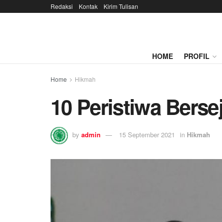
Redaksi
Kontak
Kirim Tulisan
HOME
PROFIL
Home
Hikmah
10 Peristiwa Berse
by
admin
15 September 2021
in
Hikmah