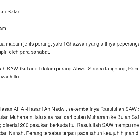
lan Safar:
lam
dua macam jenis perang, yakni Ghazwah yang artinya peperang
pin oleh para sahabat.
llah SAW. ikut andil dalam perang Abwa. Secara langsung, Ras
wath itu.
Hasan Ali Al-Hasani An Nadwi, sekembalinya Rasulullah SAW da
lan Muharram, lalu sisa hari dari bulan Muharram ke Bulan Saf
 disertai 200 pasukan berkuda itu, Rasulullah SAW mampu men
n Nithah. Perang tersebut terjadi pada tahun ketujuh hijriah di