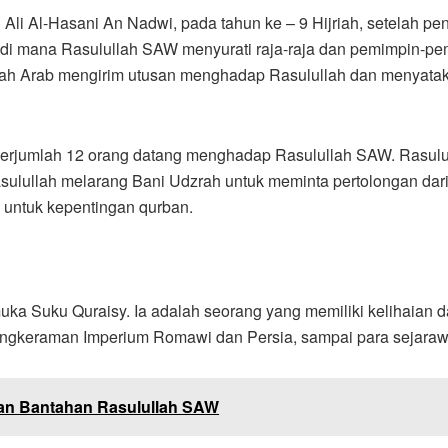
 Ali Al-Hasani An Nadwi, pada tahun ke – 9 Hijriah, setelah 
 di mana Rasulullah SAW menyurati raja-raja dan pemimpin-p
lah Arab mengirim utusan menghadap Rasulullah dan menyataka
g berjumlah 12 orang datang menghadap Rasulullah SAW. Rasul
ulullah melarang Bani Udzrah untuk meminta pertolongan da
 untuk kepentingan qurban.
muka Suku Quraisy. Ia adalah seorang yang memiliki kelihaian
cengkeraman Imperium Romawi dan Persia, sampai para sejara
dan Bantahan Rasulullah SAW