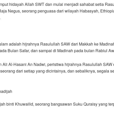
emput hidayah Allah SWT dan mulai menjadi sahabat setia Ras
 Raja Negus, seorang penguasa dari wilayah Habasyah, Ethiopi
.
am adalah hijrahnya Rasulullah SAW dari Makkah ke Madinah. P
pada Bulan Safar, dan sampai di Madinah pada bulan Rabiul A
Ali Al-Hasani An Nadwi, peristiwa hijrahnya Rasulullah SAW 
orang dari setiap yang dicintainya, dan sebaliknya, segala 
hadijah
ah binti Khuwailid, seorang bangsawan Suku Quraisy yang terp