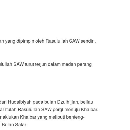
an yang dipimpin oleh Rasulullah SAW sendiri,
ulullah SAW turut terjun dalam medan perang
ri Hudaibiyah pada bulan Dzulhijjah, beliau
ar itulah Rasulullah SAW pergi menuju Khaibar.
aklukan Khaibar yang meliputi benteng-
 Bulan Safar.