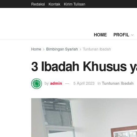
Redaksi
Kontak
Kirim Tulisan
HOME
PROFIL
Home
Bimbingan Syariah
Tuntunan Ibadah
3 Ibadah Khusus 
by
admin
5 April 2023
in
Tuntunan Ibadah