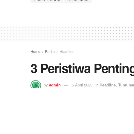
Home
Berita
Headline
3 Peristiwa Penti
by
admin
5 April 2023
in
Headline
,
Tuntuna