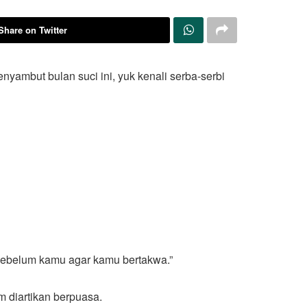
Share on Twitter
ambut bulan suci ini, yuk kenali serba-serbi
sebelum kamu agar kamu bertakwa.”
 diartikan berpuasa.