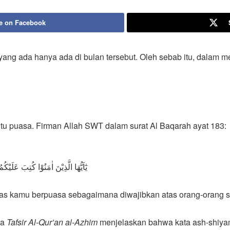
e on Facebook
 ada hanya ada di bulan tersebut. Oleh sebab itu, dalam meny
u puasa. Firman Allah SWT dalam surat Al Baqarah ayat 183:
يٰٓاَيُّهَا الَّذِيْنَ اٰمَنُوْا كُتِبَ عَلَ
atas kamu berpuasa sebagaimana diwajibkan atas orang-orang 
ya
Tafsir Al-Qur’an al-Azhim
menjelaskan bahwa kata ash-shiyam