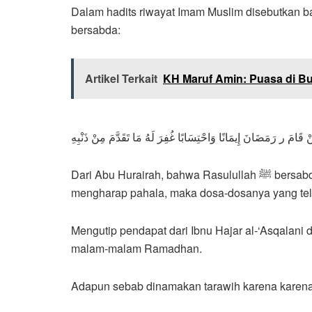
Dalam hadits riwayat Imam Muslim disebutkan 
bersabda:
Artikel Terkait
KH Maruf Amin: Puasa di 
 قَامَ ر رَمَضَانَ إِيمَانًا وَاحْتِسَابًا غُفِرَ لَهُ مَا تَقَدَّمَ مِنْ ذَنْبِهِ
Dari Abu Hurairah, bahwa Rasulullah ﷺ bersabda, “Barang siapa yang menunaikan salat pada malam Ramadhan (shalat Tarawih) dengan penuh keimanan dan
mengharap pahala, maka dosa-dosanya yang tela
Mengutip pendapat dari Ibnu Hajar al-‘Asqalani
malam-malam Ramadhan.
Adapun sebab dinamakan tarawih karena karena or