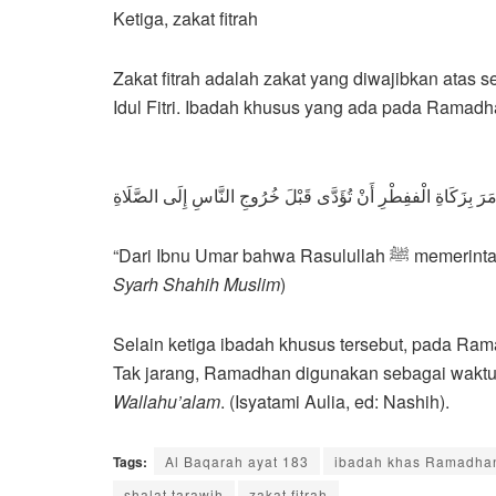
Ketiga, zakat fitrah
Zakat fitrah adalah zakat yang diwajibkan atas
Idul Fitri. Ibadah khusus yang ada pada Ramadha
َمَرَ بِزَكَاةِ الْففِطْرِ أَنْ تُؤَدَّى قَبْلَ خُرُوجِ النَّاسِ إِلَى الصَّلَاةِ
“Dari Ibnu Um
Syarh Shahih Muslim
)
Selain ketiga ibadah khusus tersebut, pada Ra
Tak jarang, Ramadhan digunakan sebagai waktu u
Wallahu’alam
. (Isyatami Aulia, ed: Nashih).
Tags:
Al Baqarah ayat 183
ibadah khas Ramadha
shalat tarawih
zakat fitrah