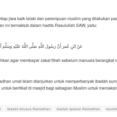
 setiap jiwa baik lelaki dan perempuan muslim yang dilakukan 
n ini termaktub dalam hadits Rasulullah SAW, yaitu:
عَنْ ابْنِ عُمَرَ أَنَّ رَسُولَ اللَّهِ صَلَّى اللَّهُ عَلَيْهِ وَسَلَّمَ أ
ar bahwa Rasulullah ﷺ memerintahkan agar membayar zakat fitrah sebelum manusi
madhan umat Islam dianjurkan untuk memperbanyak ibadah sunn
ntuk beritikaf di masjid bagi sebagian Muslim untuk memaksim
n
ibadah khusus Ramadhan
ibadah spesial Ramadhan
keuta