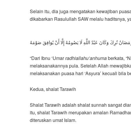
Selain itu, dia juga mengatakan kewajiban puas
dikabarkan Rasulullah SAW melalu haditsnya, ya
َضَانُ تُرِكَ وَكَانَ عَبْدُ اللَّهِ لَا يَصُومُهُ إِلَّا أَنْ يُوَافِقَ صَوْمَهُ
“Dari Ibnu ‘Umar
radhiallahu’anhuma
berkata, “Nabi ﷺ melaksanakan puasa hari ‘Asyura’ (10 Muharam) lalu memerintah
melaksanakannya pula. Setelah Allah mewajibkan
melaksanakan puasa hari ‘Asyura’ kecuali bila b
Kedua, shalat Tarawih
Shalat Tarawih adalah shalat sunnah sangat dian
itu, shalat Tarawih merupakan amalan Ramadhan,
diteruskan umat Islam.