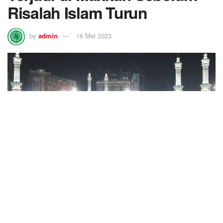
Risalah Islam Turun
by
admin
16 Mei 2023
5.8k
SHARES
JAKARTA – Kota Makkah menjadi tempat suci yang