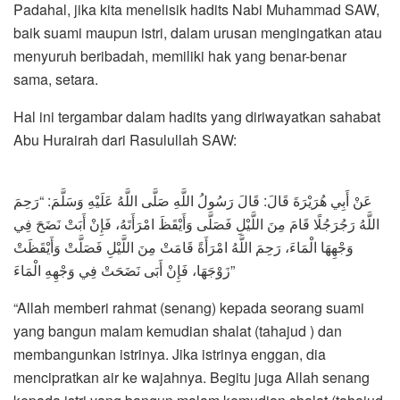
Padahal, jika kita menelisik hadits Nabi Muhammad SAW,
baik suami maupun istri, dalam urusan mengingatkan atau
menyuruh beribadah, memiliki hak yang benar-benar
sama, setara.
Hal ini tergambar dalam hadits yang diriwayatkan sahabat
Abu Hurairah dari Rasulullah SAW:
عَنْ أَبِي هُرَيْرَةَ قَالَ: قَالَ رَسُولُ اللَّهِ صَلَّى اللَّهُ عَلَيْهِ وَسَلَّمَ: “رَحِمَ
اللَّهُ رَجُرَجُلًا قَامَ مِنَ اللَّيْلِ فَصَلَّى وَأَيْقَظَ امْرَأَتَهُ، فَإِنْ أَبَتْ نَضَحَ فِي
وَجْهِهَا الْمَاءَ، رَحِمَ اللَّهُ امْرَأَةً قَامَتْ مِنَ اللَّيْلِ فَصَلَّتْ وَأَيْقَظَتْ
زَوْجَهَا، فَإِنْ أَبَى نَضَحَتْ فِي وَجْهِهِ الْمَاءَ”
“Allah memberi rahmat (senang) kepada seorang suami
yang bangun malam kemudian shalat (tahajud ) dan
membangunkan istrinya. Jika istrinya enggan, dia
mencipratkan air ke wajahnya. Begitu juga Allah senang